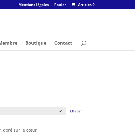
Mentions légales
Panier
Articles 0
 Membre
Boutique
Contact
e
ix
tuel
Effacer
t :
,00€.
P. doré sur le cœur