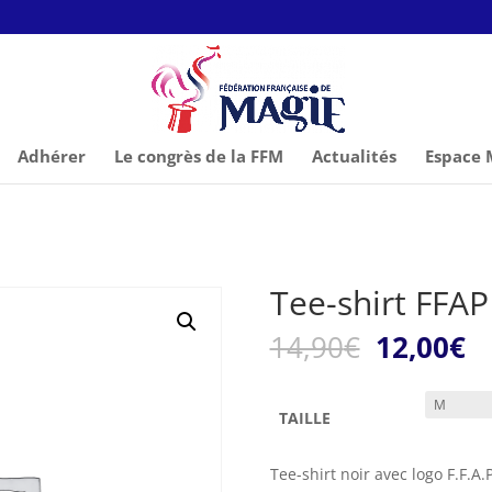
Adhérer
Le congrès de la FFM
Actualités
Espace
Tee-shirt FFAP
Le
L
14,90
€
12,00
€
prix
pr
initial
ac
était :
es
TAILLE
14,90€.
12
Tee-shirt noir avec logo F.F.A.