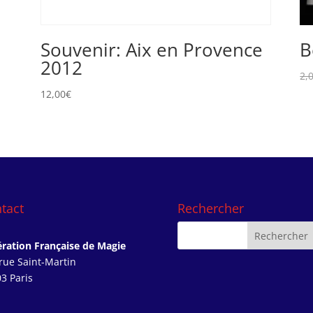
Souvenir: Aix en Provence
B
2012
2,
12,00
€
tact
Rechercher
ration Française de Magie
rue Saint-Martin
3 Paris