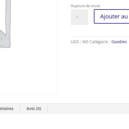
Rupture de stock
quantité
Ajouter au
de
Tee-
shirt
FFAP
UGS :
ND
Catégorie :
Goodies
ntaires
Avis (0)