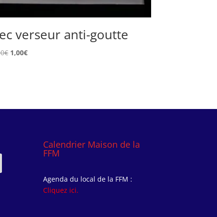
ec verseur anti-goutte
Le
Le
00
€
1,00
€
prix
prix
initial
actuel
était :
est :
2,00€.
1,00€.
Calendrier Maison de la
FFM
Agenda du local de la FFM :
Cliquez ici.