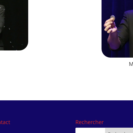
M
tact
Rechercher