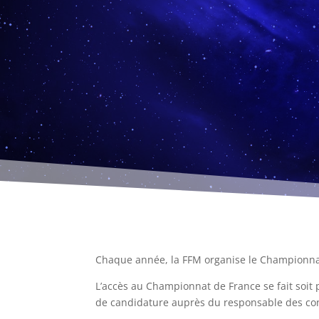
Chaque année, la FFM organise le Championnat 
L’accès au Championnat de France se fait soit 
de candidature auprès du responsable des co