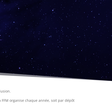
lusion.
a FFM organise chaque année, soit par dépôt