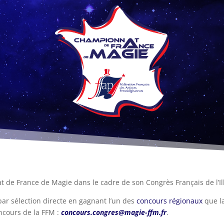
de France de Magie dans le cadre de son Congrès Français de l’Il
par sélection directe en gagnant l’un des
concours régionaux
que l
ncours de la FFM :
concours.congres@magie-ffm.fr
.