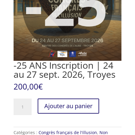
-25 ANS Inscription | 24
au 27 sept. 2026, Troyes
200,00
€
quantité
Ajouter au panier
de
-25
ANS
Inscription
Catégories :
Congrès français de l'illusion
,
Non