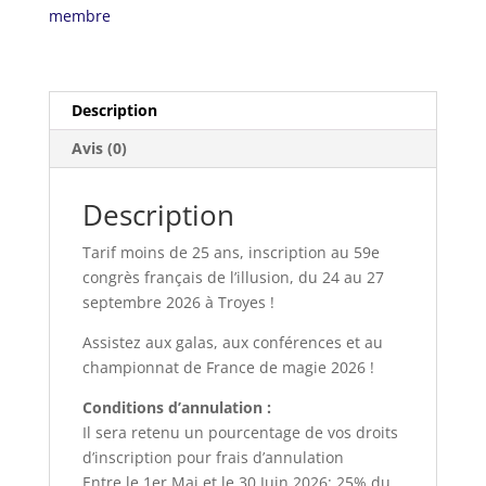
|
membre
24
au
27
sept.
Description
2026,
Avis (0)
Troyes
Description
Tarif moins de 25 ans, inscription au 59e
congrès français de l’illusion, du 24 au 27
septembre 2026 à Troyes !
Assistez aux galas, aux conférences et au
championnat de France de magie 2026 !
Conditions d’annulation :
Il sera retenu un pourcentage de vos droits
d’inscription pour frais d’annulation
Entre le 1er Mai et le 30 Juin 2026: 25% du