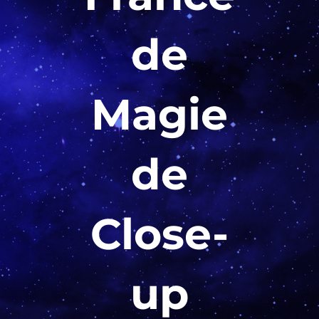
de
Magie
de
Close-
up