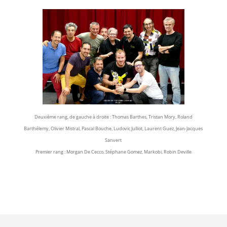
Deuxième rang, de gauche à droite : Thomas Barthes, Tristan Mory, Roland
Barthélemy, Olivier Mistral, Pascal Bouche, Ludovic Julliot, Laurent Guez, Jean-Jacques
Sanvert
Premier rang : Morgan De Cecco, Stéphane Gomez, Markobi, Robin Deville