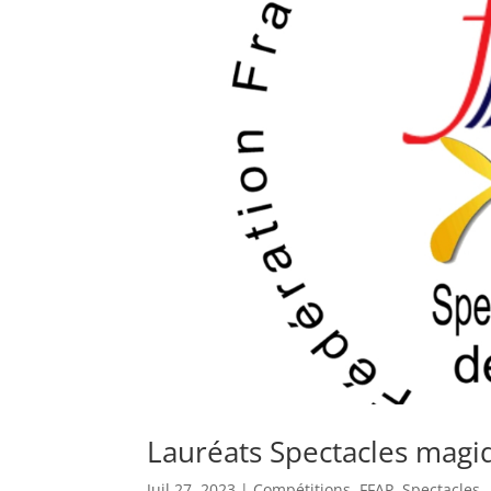
Lauréats Spectacles magi
Juil 27, 2023
|
Compétitions
,
FFAP
,
Spectacles