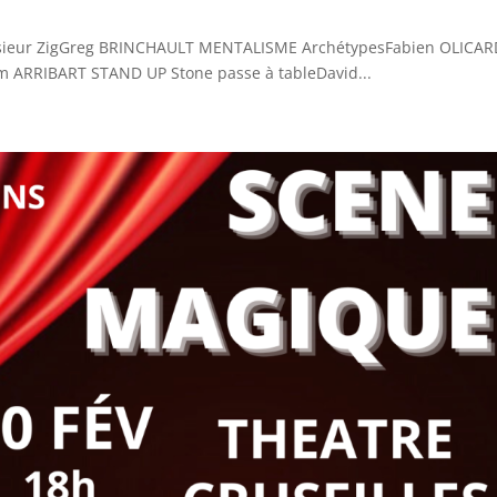
sieur ZigGreg BRINCHAULT MENTALISME ArchétypesFabien OLICAR
m ARRIBART STAND UP Stone passe à tableDavid...