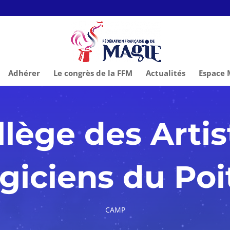
Adhérer
Le congrès de la FFM
Actualités
Espace
llège des Artis
giciens du Poi
CAMP