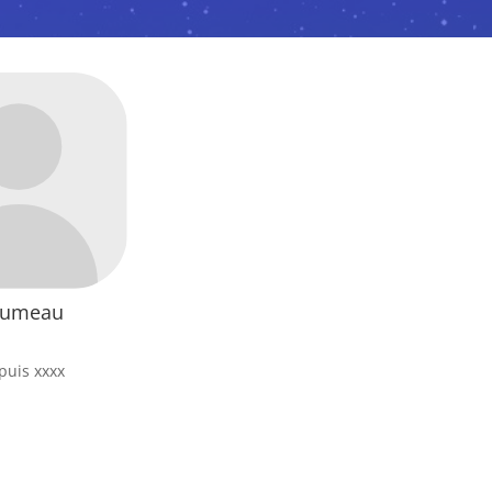
oumeau
puis xxxx