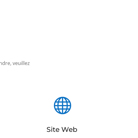
dre, veuillez

Site Web