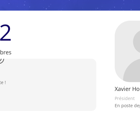
2
bres
te !
Xavier H
Président
En poste de