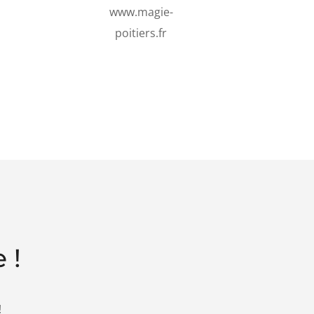
www.magie-
poitiers.fr
 !
!