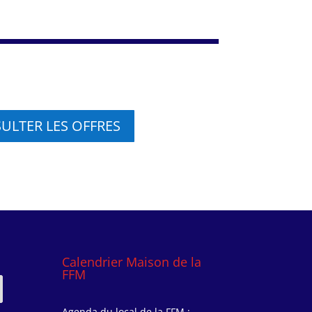
ULTER LES OFFRES
Calendrier Maison de la
FFM
Agenda du local de la FFM :